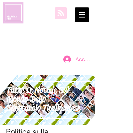
il mio idolo
asiatico
Accedi
Tutte Le Notizie Sul
Mondo Dello
Spettacolo Thailandese
Politica sulla