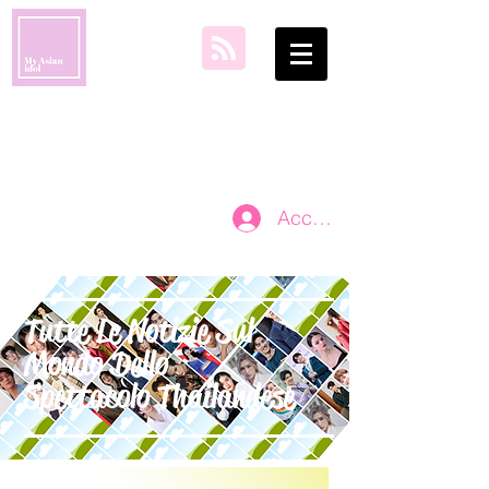
il mio idolo
asiatico
Accedi
Tutte Le Notizie Sul
Mondo Dello
Spettacolo Thailandese