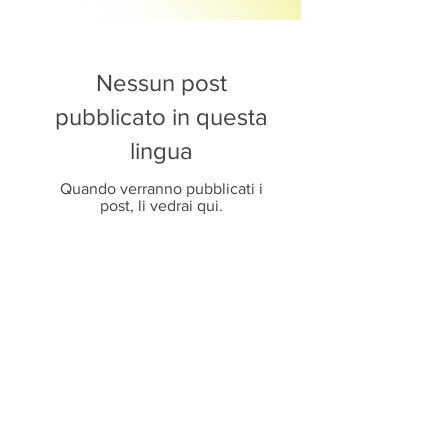
DRAMA
Nessun post
pubblicato in questa
lingua
Quando verranno pubblicati i
post, li vedrai qui.
idoli
-
cpop
-
c pop
-
dramma cinese
-
film cinesi